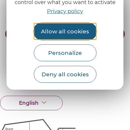
control over what you want to activate
Privacy policy
Allow all cookies
Practical info
Our reception areas
Our brochures
Weather
Personalize
Find us on :
Deny all cookies
Espace pro
Partners
English
Français