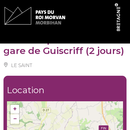
Cookies management panel
Circuit équestre de la
gare de Guiscriff (2 jours)
LE SAINT
Location
+
−
FIN