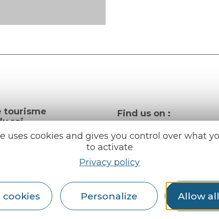
e tourisme
Find us on :
u roi
te uses cookies and gives you control over what y
to activate
al info
Privacy policy
ception areas
Espace pro
Partners
 cookies
Personalize
Allow al
rochures
er