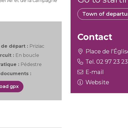
Bel Air et de la campagne
Town of departu
Contact
de départ :
Priziac
Place de l’Églis
rcuit :
En boucle
Tel. 02 97 23 23
atique :
Pédestre
E-mail
documents :
Website
oad gpx