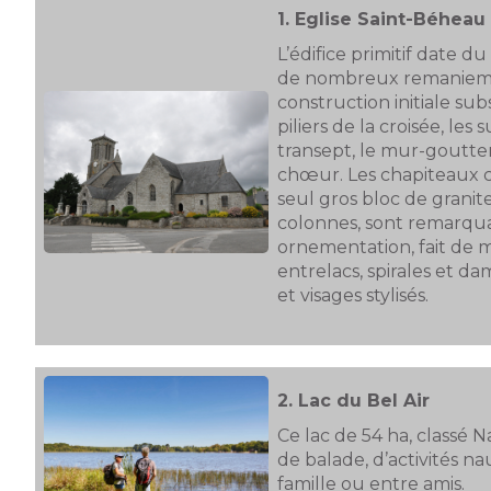
1.
Eglise Saint-Béheau
L’édifice primitif date du
de nombreux remaniement
construction initiale su
piliers de la croisée, les
transept, le mur-goutte
chœur. Les chapiteaux c
seul gros bloc de granite
colonnes, sont remarqua
ornementation, fait de mot
entrelacs, spirales et da
et visages stylisés.
2.
Lac du Bel Air
Ce lac de 54 ha, classé N
de balade, d’activités n
famille ou entre amis.