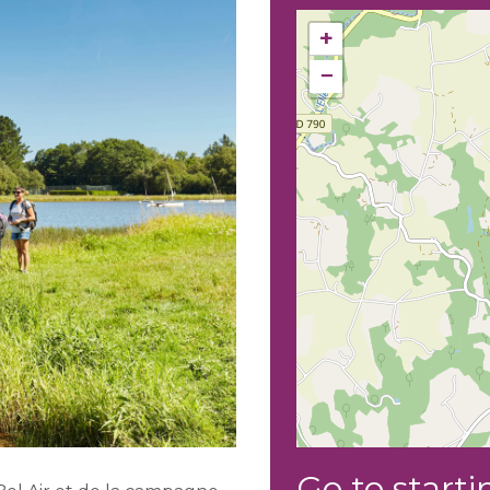
+
−
Go to starti