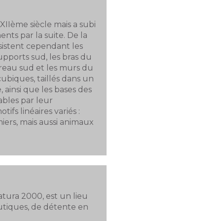
 XIIème siècle mais a subi
s par la suite. De la
bsistent cependant les
 supports sud, les bras du
reau sud et les murs du
ubiques, taillés dans un
, ainsi que les bases des
bles par leur
ifs linéaires variés :
miers, mais aussi animaux
atura 2000, est un lieu
autiques, de détente en