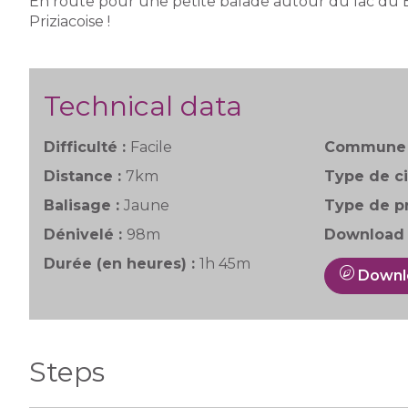
En route pour une petite balade autour du lac du 
Priziacoise !
Technical data
Difficulté :
Facile
Commune 
Distance :
7km
Type de ci
Balisage :
Jaune
Type de pr
Dénivelé :
98m
Download 
Durée (en heures) :
1h 45m
Downl
Steps