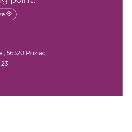
re
e , 56320 Priziac
 23