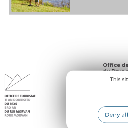
Office d
du Pays d
Morvan
This si
Practic
Our re
Deny all
Our b
Weath