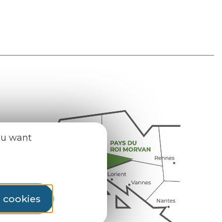
ou want
l cookies