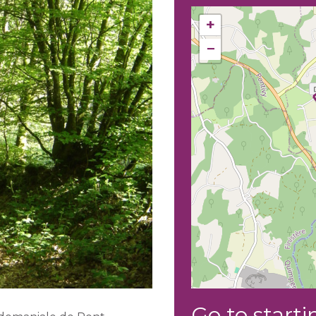
+
−
Go to starti