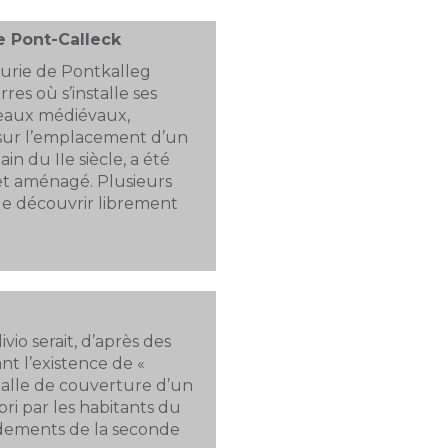
 Pont-Calleck
urie de Pontkalleg
res où s’installe ses
meaux médiévaux,
e sur l’emplacement d’un
n du IIe siècle, a été
et aménagé. Plusieurs
e découvrir librement
vio serait, d’après des
t l’existence de «
 dalle de couverture d’un
ri par les habitants du
rdements de la seconde