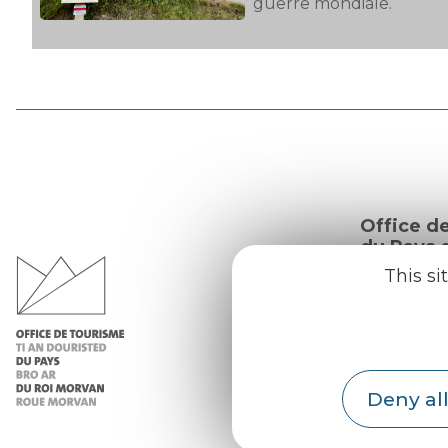
guerre mondiale.
Office d
du Pays d
Morvan
This si
Practic
Our re
Deny all
Our b
Weath