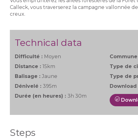
Vous emprunterez les allées forestières de la Forê
Calleck, vous traverserez la campagne vallonnée d
creux.
Technical data
Difficulté :
Moyen
Commune 
Distance :
15km
Type de ci
Balisage :
Jaune
Type de pr
Dénivelé :
395m
Download 
Durée (en heures) :
3h 30m
Downl
Steps