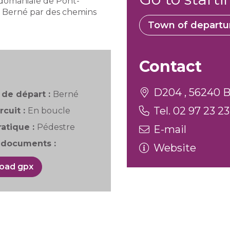
t domaniale de Pont-
e Berné par des chemins
Town of departu
Contact
D204 , 56240 
de départ :
Berné
Tel. 02 97 23 23
rcuit :
En boucle
atique :
Pédestre
E-mail
documents :
Website
oad gpx