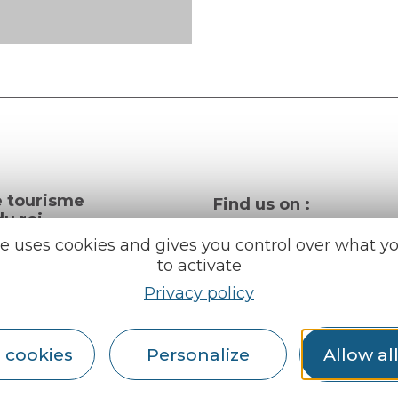
e tourisme
Find us on :
u roi
te uses cookies and gives you control over what y
to activate
al info
Privacy policy
ception areas
Espace pro
Partners
 cookies
Personalize
Allow al
rochures
er