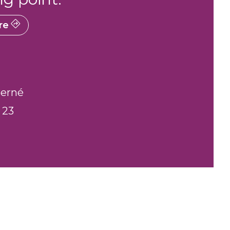
re
Berné
 23