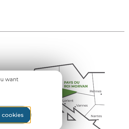
ou want
l cookies