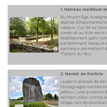
1.
Hameau médiéval de
Au Moyen Âge, la seigne
dispose d’importantes ter
vassaux. L’un de es ha
construit au XIIIe siècl
établissement gallo-romai
partiellement restauré 
panneaux permettent d
l’histoire du lieu.
2.
Menhir de Kerlivio
La pierre dressée de Kerli
témoignages mentionnan
pilliers », une ancienne
dolmen utilisé comme ab
village, lors des bomba