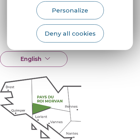
Personalize
Find us on :
Deny all cookies
Espace pro
Partners
English
Français