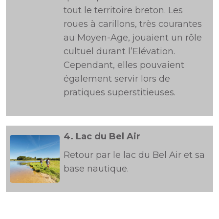
tout le territoire breton. Les
roues à carillons, très courantes
au Moyen-Age, jouaient un rôle
cultuel durant l’Elévation.
Cependant, elles pouvaient
également servir lors de
pratiques superstitieuses.
4.
Lac du Bel Air
Retour par le lac du Bel Air et sa
base nautique.