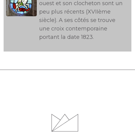
ouest et son clocheton sont un
peu plus récents (XVIIème
siècle). A ses côtés se trouve
une croix contemporaine
portant la date 1823.