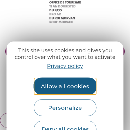
This site uses cookies and gives you
Practical info
Our reception areas
control over what you want to activate
Our brochures
Weather
Privacy policy
Find us on :
Allow all cookies
Espace pro
Partners
Personalize
English
Français
Deny all cookies