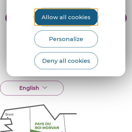
Allow all cookies
Practical info
Our reception areas
Our brochures
Weather
Personalize
Find us on :
Deny all cookies
Espace pro
Partners
English
Français