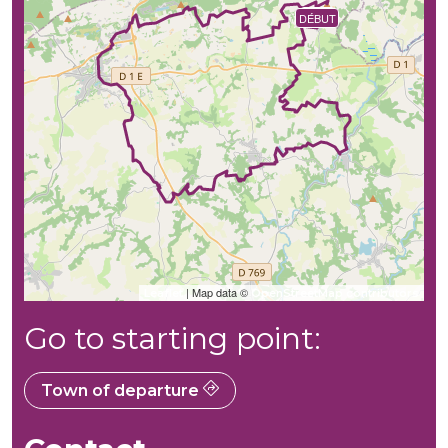
FIN
DÉBUT
| Map data ©
Leaflet
OpenStreetMap contributors
Go to starting point:
Town of departure