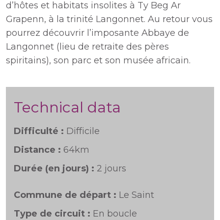
d’hôtes et habitats insolites à Ty Beg Ar
Grapenn, à la trinité Langonnet. Au retour vous
pourrez découvrir l’imposante Abbaye de
Langonnet (lieu de retraite des pères
spiritains), son parc et son musée africain.
Technical data
Difficulté :
Difficile
Distance :
64km
Durée (en jours) :
2 jours
Commune de départ :
Le Saint
Type de circuit :
En boucle