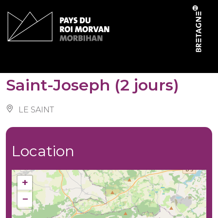
Cookies management panel
Circuit de la calotte
Saint-Joseph (2 jours)
LE SAINT
Location
+
−