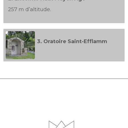
257 m d’altitude.
3.
Oratoire Saint-Efflamm