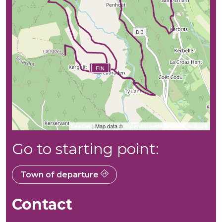
DÉBUT
FIN
| Map data ©
Leaflet
OpenStreetMap contributors
Go to starting point:
Town of departure
Contact