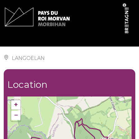
Cookies management panel
Circuit de Coëtcodu
LANGOËLAN
Location
+
−