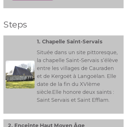
Steps
1.
Chapelle Saint-Servais
Située dans un site pittoresque,
la chapelle Saint-Servais s’élève
entre les villages de Cauraden
et de Kergoët à Langoëlan. Elle
date de la fin du XVIème
siècle.Elle honore deux saints :
Saint Servais et Saint Efflam.
2.
Enceinte Haut Moyen Âge