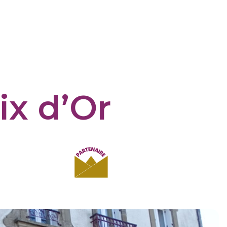
ix d’Or