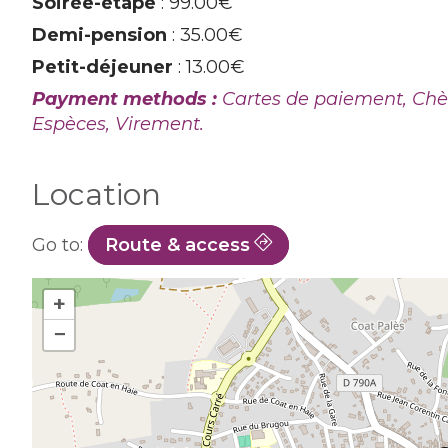
Soirée-étape
: 99.00€
Demi-pension
: 35.00€
Petit-déjeuner
: 13.00€
Payment methods :
Cartes de paiement, Chè
Espèces, Virement.
Location
Go to:
Route & access
+
−