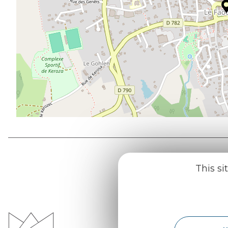
This si
Office d
du Pays d
Morvan