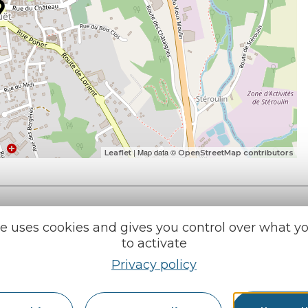
| Map data ©
Leaflet
OpenStreetMap contributors
te uses cookies and gives you control over what y
to activate
Privacy policy
e tourisme
Find us on :
u roi