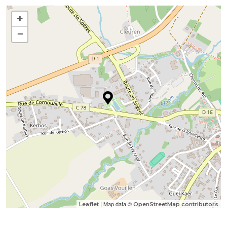
+
−
| Map data ©
Leaflet
OpenStreetMap contributors