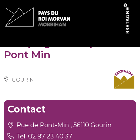
Cookies management panel
Camping municipal de
Pont Min
GOURIN
Contact
Rue de Pont-Min , 56110 Gourin
Tel. 02 97 23 40 37