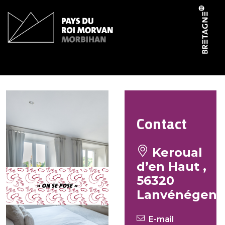
Cookies management panel
Vautrin Pierre-Yves
Contact
Keroual
d’en Haut ,
56320
Lanvénégen
E-mail