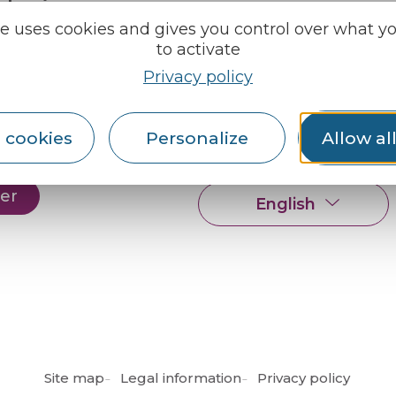
e tourisme
Find us on :
u roi
te uses cookies and gives you control over what y
to activate
Privacy policy
al info
ception areas
Espace pro
 cookies
Personalize
Allow al
Partners
rochures
er
English
Français
Site map
Legal information
Privacy policy