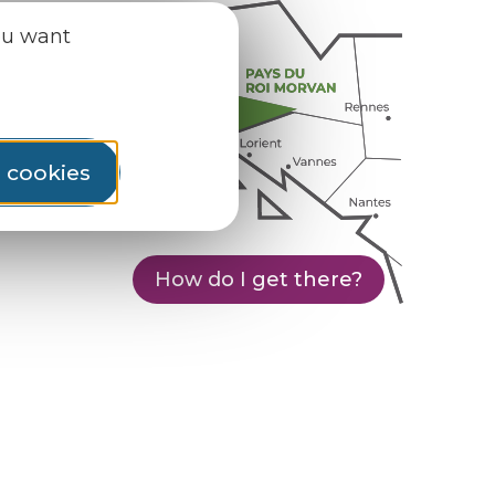
ou want
l cookies
How do I get there?