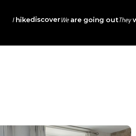
I
We
They
discover
hike
are going out
w