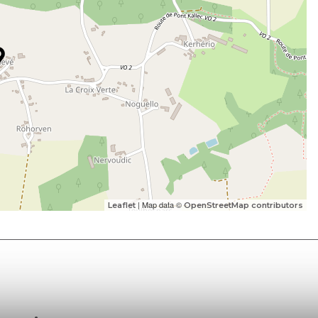
| Map data ©
Leaflet
OpenStreetMap contributors