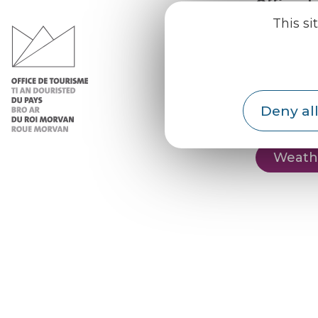
Office d
du Pays d
This si
Morvan
Practic
Our re
Deny all
Our b
Weath