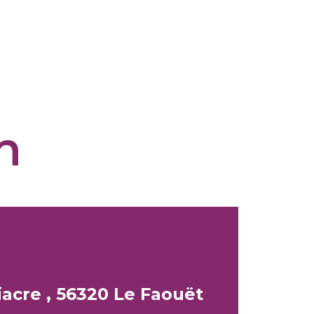
n
iacre , 56320 Le Faouët