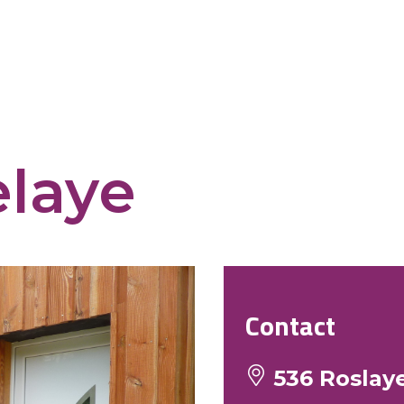
elaye
Contact
536 Roslaye