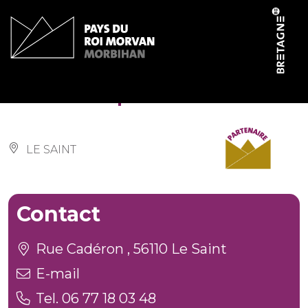
Cookies management panel
Gîte d’étape communal
LE SAINT
Contact
Rue Cadéron , 56110 Le Saint
E-mail
Tel. 06 77 18 03 48