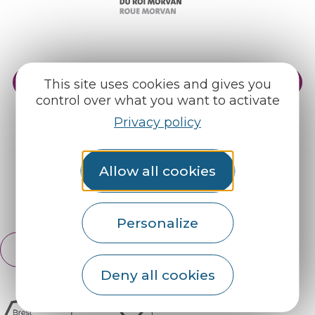
Practical info
Our reception areas
This site uses cookies and gives you
control over what you want to activate
Our brochures
Weather
Privacy policy
Find us on :
Allow all cookies
Espace pro
Partners
Personalize
English
Français
Deny all cookies