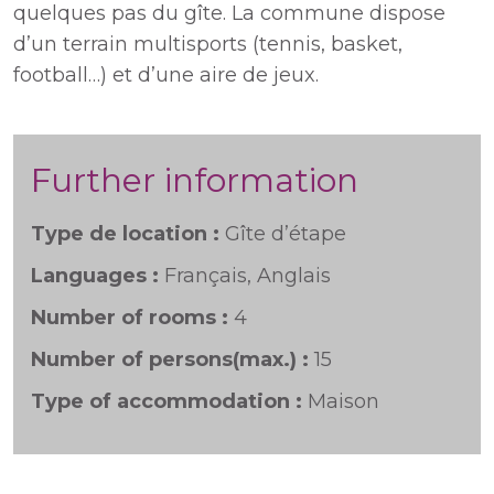
quelques pas du gîte. La commune dispose
d’un terrain multisports (tennis, basket,
football…) et d’une aire de jeux.
Further information
Type de location :
Gîte d’étape
Languages :
Français, Anglais
Number of rooms :
4
Number of persons(max.) :
15
Type of accommodation :
Maison