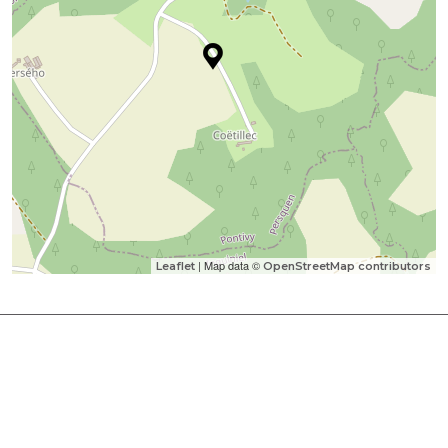
| Map data ©
Leaflet
OpenStreetMap contributors