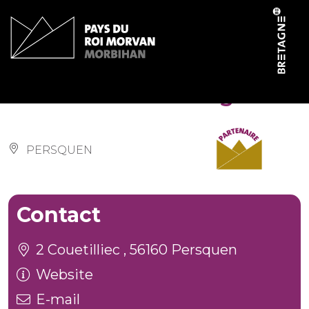
Cookies management panel
Forêt Totem – Douglas
PERSQUEN
Contact
2 Couetilliec , 56160 Persquen
Website
E-mail