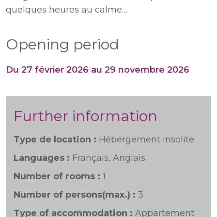
quelques heures au calme…
Opening period
Du 27 février 2026 au 29 novembre 2026
Further information
Type de location :
Hébergement insolite
Languages :
Français, Anglais
Number of rooms :
1
Number of persons(max.) :
3
Type of accommodation :
Appartement