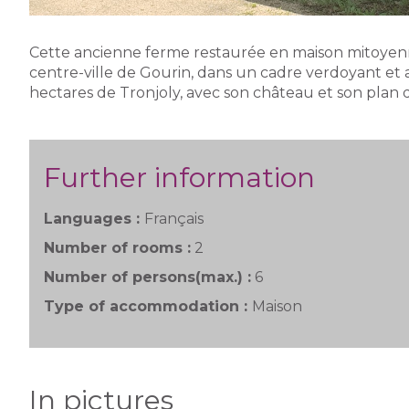
Cette ancienne ferme restaurée en maison mitoyenne
centre-ville de Gourin, dans un cadre verdoyant et
hectares de Tronjoly, avec son château et son plan 
Further information
Languages :
Français
Number of rooms :
2
Number of persons(max.) :
6
Type of accommodation :
Maison
In pictures