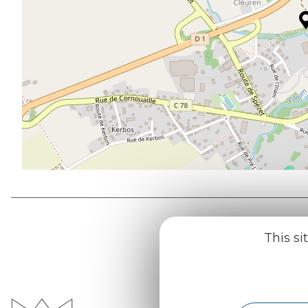
This si
Office d
du Pays d
Morvan