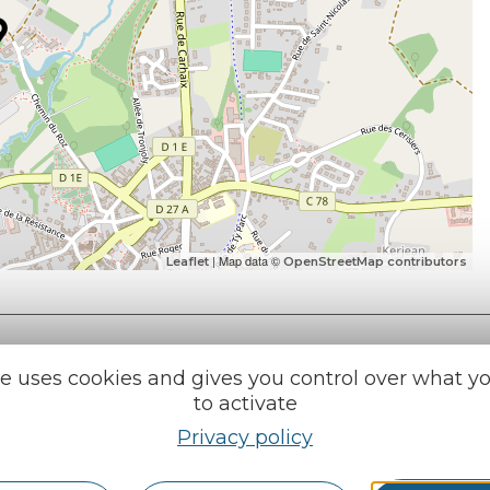
| Map data ©
Leaflet
OpenStreetMap contributors
te uses cookies and gives you control over what y
to activate
Privacy policy
e tourisme
Find us on :
u roi