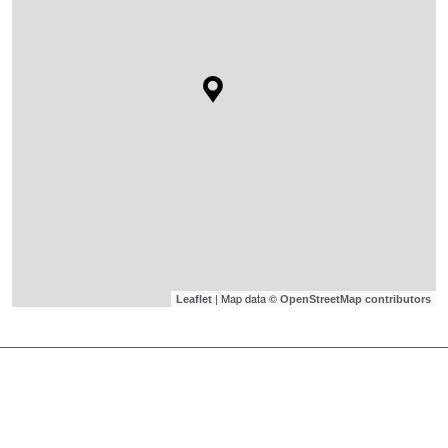
| Map data ©
Leaflet
OpenStreetMap contributors