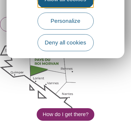
Espace pro
Partners
Personalize
English
Français
Deny all cookies
How do I get there?