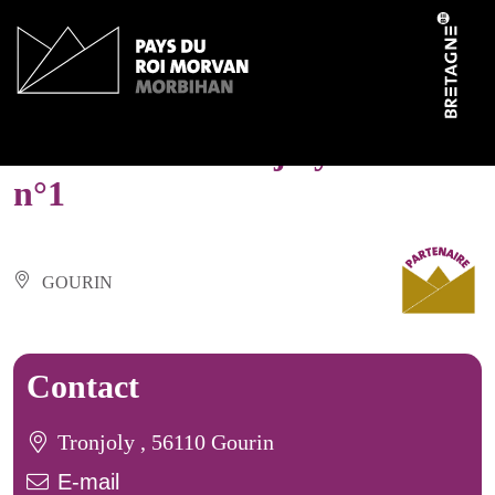
Cookies management panel
Domaine de Tronjoly – Gîte
n°1
GOURIN
Contact
Tronjoly , 56110 Gourin
E-mail