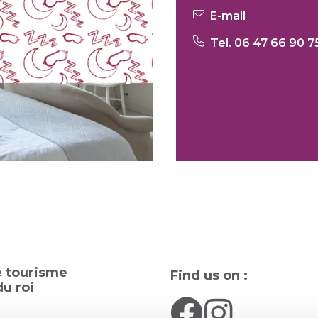
E-mail
Tel. 06 47 66 90 7
e tourisme
Find us on :
u roi