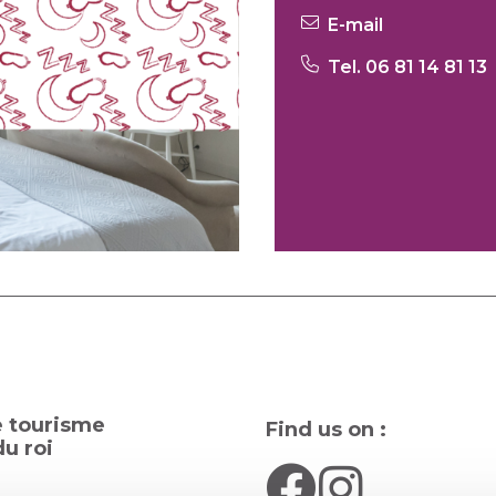
E-mail
Tel. 06 81 14 81 13
e tourisme
Find us on :
u roi