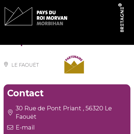
Cookies management panel
Au pré du chêne
LE FAOUËT
Contact
30 Rue de Pont Priant , 56320 Le
Faouët
E-mail