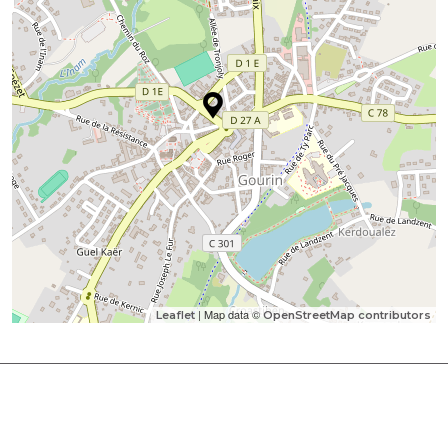
| Map data ©
Leaflet
OpenStreetMap contributors