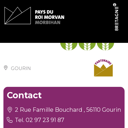
Cookies management panel
An Didrouz
GOURIN
Contact
2 Rue Famille Bouchard , 56110 Gourin
Tel. 02 97 23 91 87