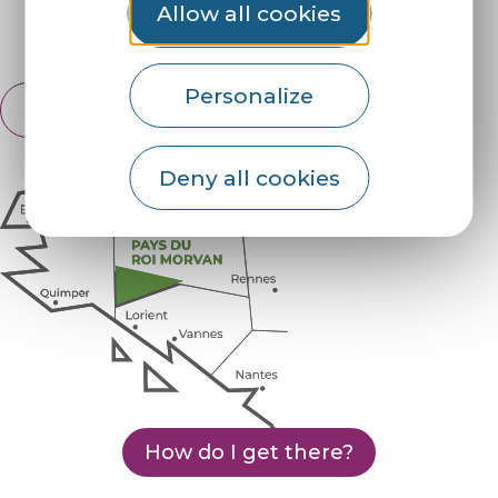
Allow all cookies
Espace pro
Partners
Personalize
English
Français
Deny all cookies
How do I get there?