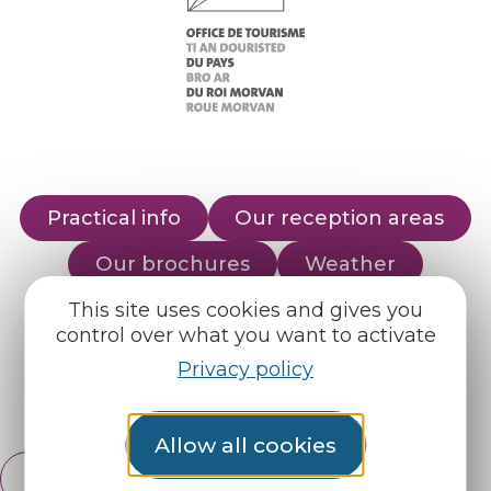
Practical info
Our reception areas
Our brochures
Weather
This site uses cookies and gives you
control over what you want to activate
Find us on :
Privacy policy
Espace pro
Partners
Allow all cookies
English
Français