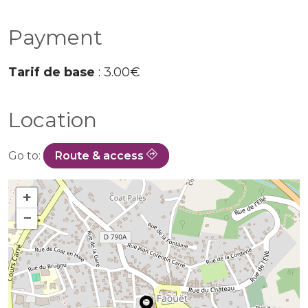
Payment
Tarif de base
: 3.00€
Location
Go to:
Route & access
+
−