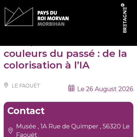
Cookies management panel
Visite/atelier ados – Les
couleurs du passé : de la
colorisation à l’IA
LE FAOUËT
Le 26 August 2026
Contact
Musée , 1A Rue de Quimper , 56320 Le
Faouët