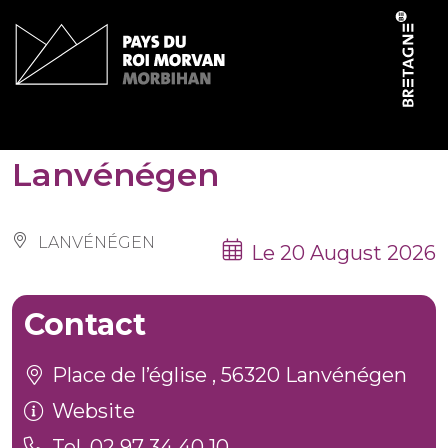
Cookies management panel
Randos de l’été à
Lanvénégen
LANVÉNÉGEN
Le 20 August 2026
Contact
Place de l’église , 56320 Lanvénégen
Website
Tel. 02 97 34 40 10