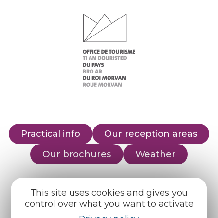
Practical info
Our reception areas
Our brochures
Weather
Find us on :
This site uses cookies and gives you
control over what you want to activate
Espace pro
Partners