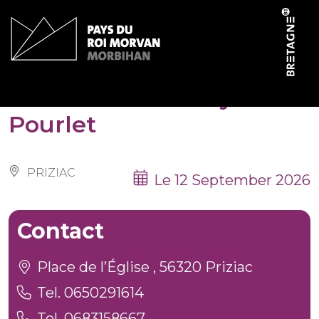
Cookies management panel
Randonnée du Pays
Pourlet
PRIZIAC
Le 12 September 2026
Contact
Place de l’Église , 56320 Priziac
Tel. 0650291614
Tel. 0683158667