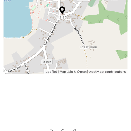
| Map data ©
Leaflet
OpenStreetMap contributors