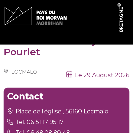
Cookies management panel
Randonnée du Pays
Pourlet
LOCMALO
Le 29 August 2026
Contact
Place de l’église , 56160 Locmalo
Tel. 06 51 17 95 17
Tel. 06 48 08 80 48