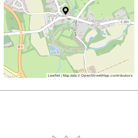
| Map data ©
Leaflet
OpenStreetMap contributors