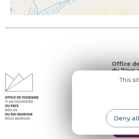
Office d
du Pays d
Morvan
This si
Practic
Our re
Our b
Deny all
Weath