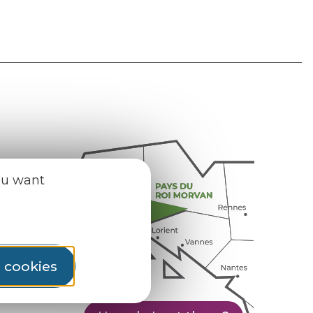
ou want
l cookies