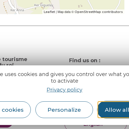
| Map data ©
Leaflet
OpenStreetMap contributors
e tourisme
Find us on :
u roi
te uses cookies and gives you control over what y
to activate
al info
Privacy policy
ception areas
Espace pro
Partners
rochures
 cookies
Personalize
Allow al
er
English
Français