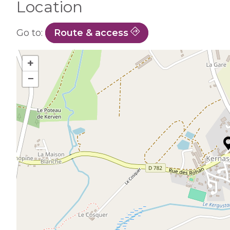
Location
Go to:
Route & access
+
−