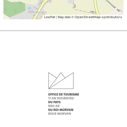
| Map data ©
Leaflet
OpenStreetMap contributors