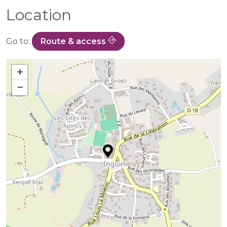
Location
Go to:
Route & access
+
−