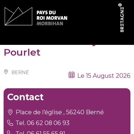
Cookies management panel
Randonnée du Pays
Pourlet
BERNÉ
Le 15 August 2026
Contact
Place de l’église , 56240 Berné
Tel. 06 62 08 06 93
Tel. 06 61 55 65 91