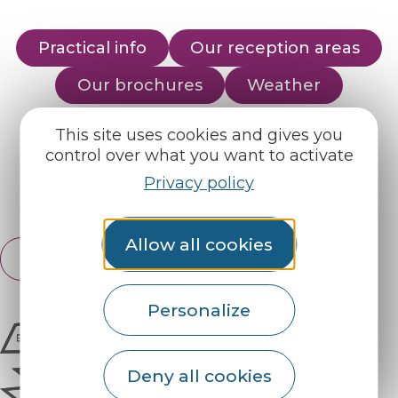
Practical info
Our reception areas
Our brochures
Weather
This site uses cookies and gives you
Find us on :
control over what you want to activate
Privacy policy
Espace pro
Partners
Allow all cookies
English
Français
Personalize
Deny all cookies