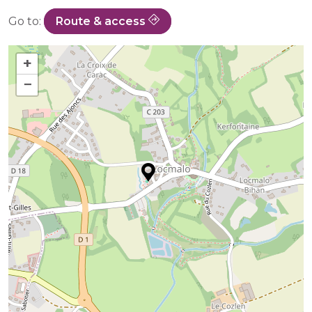
Go to:
Route & access
+
−