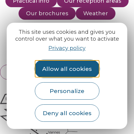
Practical info
Our reception areas
Our brochures
Weather
This site uses cookies and gives you
Find us on :
control over what you want to activate
Privacy policy
Espace pro
Partners
Allow all cookies
English
Français
Personalize
Deny all cookies