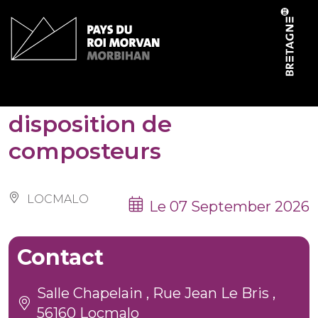
Cookies management panel
Permanence de mise à
disposition de
composteurs
LOCMALO
Le 07 September 2026
Contact
Salle Chapelain , Rue Jean Le Bris ,
56160 Locmalo