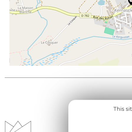
This si
Office d
du Pays d
Morvan