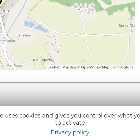
| Map data ©
Leaflet
OpenStreetMap contributors
te uses cookies and gives you control over what y
e tourisme
Find us on :
to activate
u roi
Privacy policy