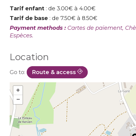
Tarif enfant
: de 3.00€ à 4.00€
Tarif de base
: de 7.50€ à 8.50€
Payment methods :
Cartes de paiement, Chè
Espèces.
Location
Go to:
Route & access
+
−