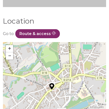
Location
Go to:
Route & access
+
−