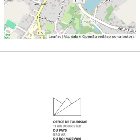
| Map data ©
Leaflet
OpenStreetMap contributors