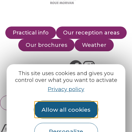
Practical info
Our reception areas
Our brochures
Weather
Find us on :
This site uses cookies and gives you
control over what you want to activate
Espace pro
Partners
Privacy policy
English
Français
Allow all cookies
Personalize