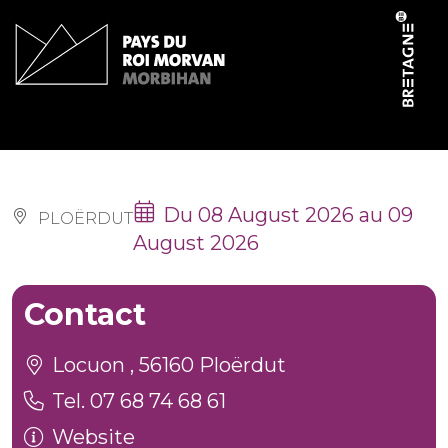
Cookies management panel
Lieux mouvants
Du 08 August 2026 au 09
PLOËRDUT
August 2026
Contact
Locuon , 56160 Ploërdut
Tel. 07 68 74 68 61
Website