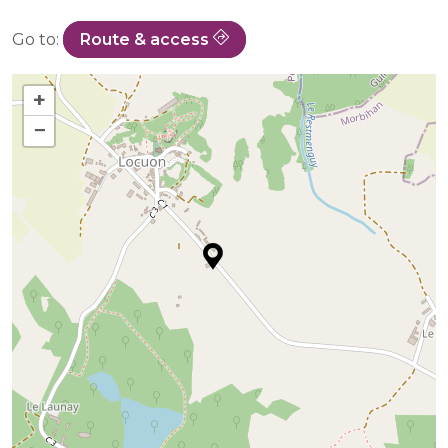
Go to:
Route & access
+
−