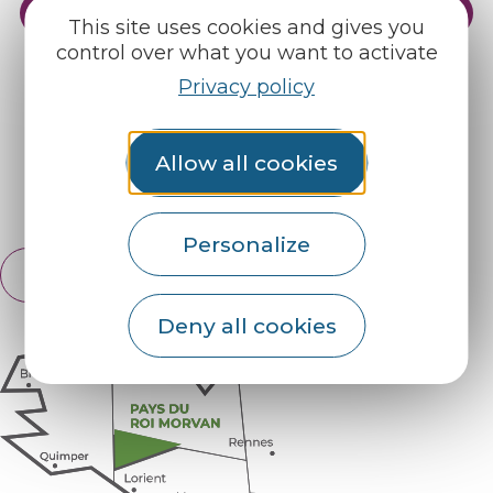
Practical info
Our reception areas
This site uses cookies and gives you
control over what you want to activate
Our brochures
Weather
Privacy policy
Find us on :
Allow all cookies
Espace pro
Partners
Personalize
English
Français
Deny all cookies