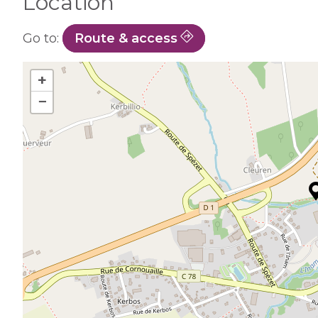
Location
Go to:
Route & access
+
−