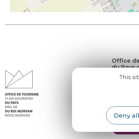
Office d
du Pays d
Morvan
This si
Practic
Our re
Our b
Deny all
Weath