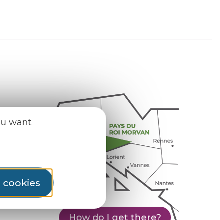
ou want
l cookies
How do I get there?