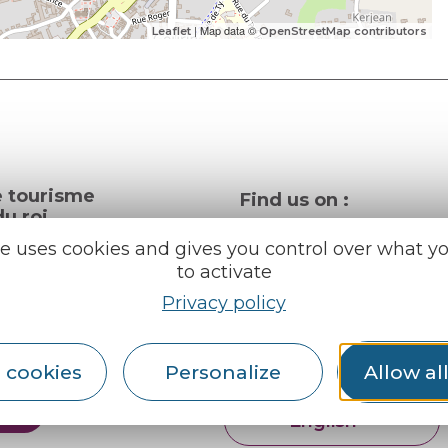
| Map data ©
Leaflet
OpenStreetMap contributors
e tourisme
Find us on :
u roi
te uses cookies and gives you control over what y
to activate
al info
Privacy policy
ception areas
Espace pro
Partners
rochures
 cookies
Personalize
Allow al
er
English
Français