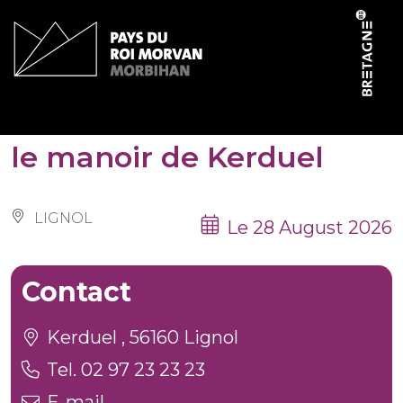
Cookies management panel
Les Patrimoines de l’été :
le manoir de Kerduel
LIGNOL
Le 28 August 2026
Contact
Kerduel , 56160 Lignol
Tel. 02 97 23 23 23
E-mail