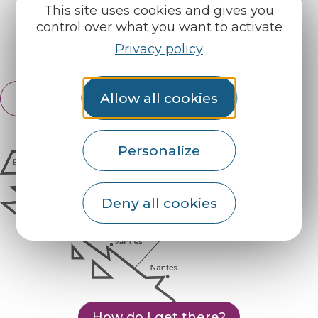
This site uses cookies and gives you
Find us on :
control over what you want to activate
Privacy policy
Espace pro
Partners
Allow all cookies
English
Français
Personalize
Deny all cookies
How do I get there?