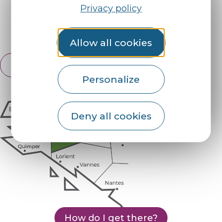
Find us on :
Privacy policy
Espace pro
Partners
Allow all cookies
English
Français
Personalize
Deny all cookies
How do I get there?