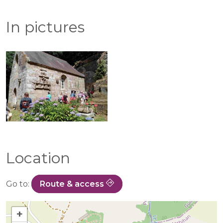
In pictures
Location
Go to:
Route & access
+