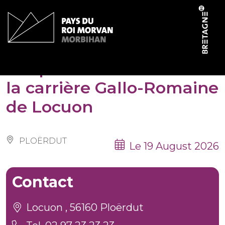
Cookies management panel
Les patrimoines de l’été :
la carrière Gallo-Romaine
de Locuon
PLOËRDUT
Le 19 August 2026
Contact
Locuon , 56160 Ploërdut