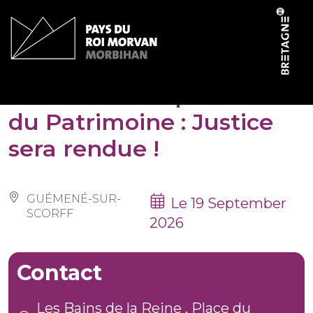
Cookies management panel
Journées Européennes
du Patrimoine : Justice
sera rendue !
GUÉMENÉ-SUR-
Le 19 September
SCORFF
2026
Contact
Les Bains de la Reine , Place du