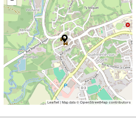
−
| Map data ©
Leaflet
OpenStreetMap contributors