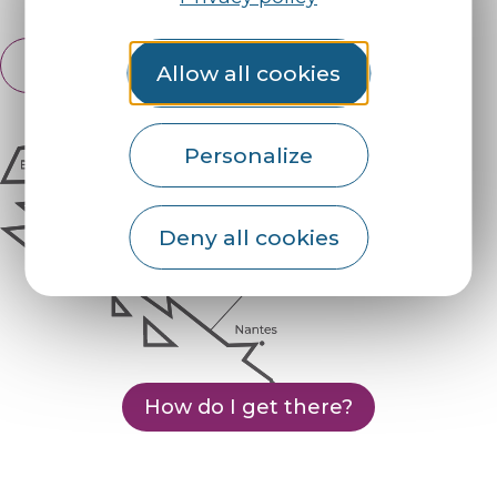
English
Allow all cookies
Français
Personalize
Deny all cookies
How do I get there?