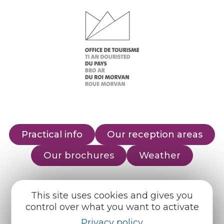
Practical info
Our reception areas
Our brochures
Weather
Find us on :
This site uses cookies and gives you
control over what you want to activate
Espace pro
Partners
Privacy policy