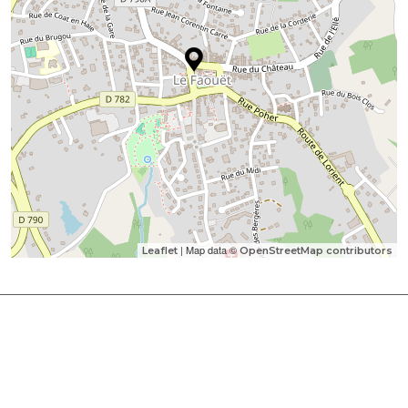
| Map data ©
Leaflet
OpenStreetMap contributors