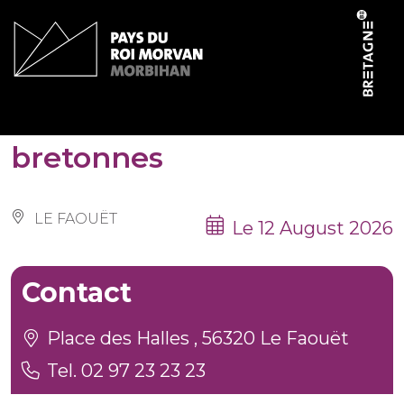
Cookies management panel
Initiations aux danses
bretonnes
LE FAOUËT
Le 12 August 2026
Contact
Place des Halles , 56320 Le Faouët
Tel. 02 97 23 23 23