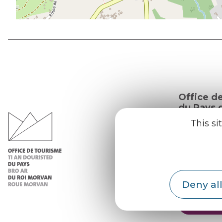
Office d
du Pays d
Morvan
This si
Practic
Our re
Our b
Deny all
Weath