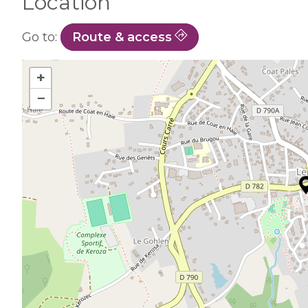
Location
Go to:
Route & access
+
−