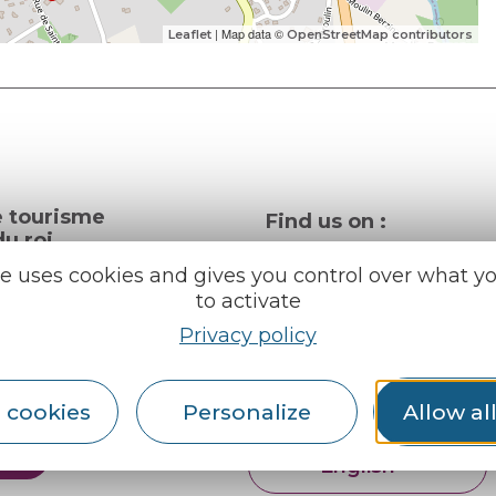
| Map data ©
Leaflet
OpenStreetMap contributors
e tourisme
Find us on :
u roi
te uses cookies and gives you control over what y
to activate
al info
Privacy policy
ception areas
Espace pro
Partners
rochures
 cookies
Personalize
Allow al
er
English
Français