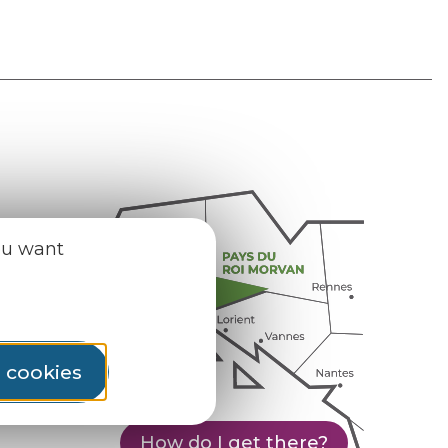
ou want
l cookies
How do I get there?