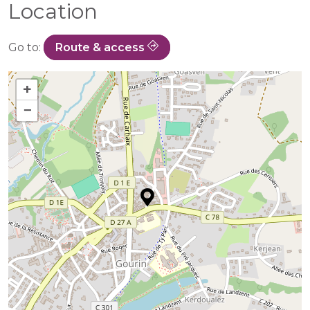
Location
Go to:
Route & access
+
−