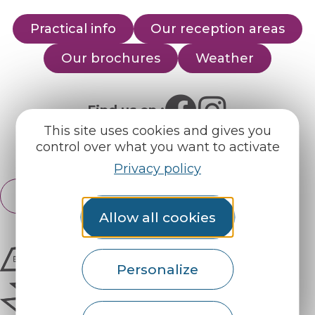
Practical info
Our reception areas
Our brochures
Weather
Find us on :
This site uses cookies and gives you
control over what you want to activate
Espace pro
Partners
Privacy policy
English
Français
Allow all cookies
Personalize