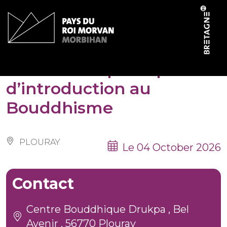
Cookies management panel
Conférence publique
d’introduction au
Bouddhisme
PLOURAY
Le 04 October 2026
Contact
Centre Bouddhique Drukpa , Bel
Avenir , 56770 Plouray