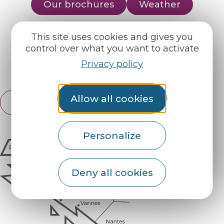
Our brochures
Weather
This site uses cookies and gives you
Find us on :
control over what you want to activate
Privacy policy
Espace pro
Partners
Allow all cookies
English
Français
Personalize
Deny all cookies