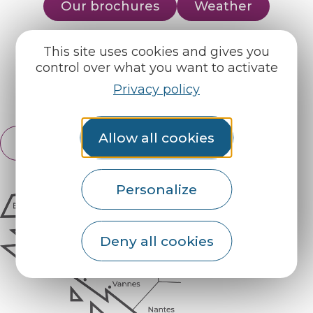
Our brochures
Weather
This site uses cookies and gives you
Find us on :
control over what you want to activate
Privacy policy
Espace pro
Partners
Allow all cookies
English
Français
Personalize
Deny all cookies