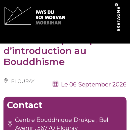
Cookies management panel
Conférence publique
d’introduction au
Bouddhisme
PLOURAY
Le 06 September 2026
Contact
Centre Bouddhique Drukpa , Bel
Avenir , 56770 Plouray