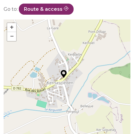
Go to:
Route & access
+
−