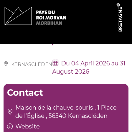
Cookies management panel
Concours photos
Du 04 April 2026 au 31
KERNASCLÉDEN
August 2026
Contact
Maison de la chauve-souris , 1 Place
de l’Église , 56540 Kernascléden
Website