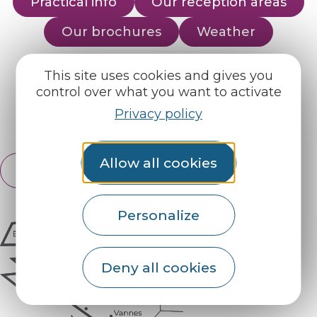
Practical info
Our reception areas
Our brochures
Weather
This site uses cookies and gives you
Find us on :
control over what you want to activate
Privacy policy
Espace pro
Partners
Allow all cookies
English
Français
Personalize
Deny all cookies