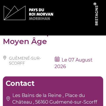
Cookies management panel
Atelier : Le parfum au
Moyen Âge
GUÉMENÉ-SUR-
Le 07 August
SCORFF
2026
Contact
Les Bains de la Reine , Place du
Château , 56160 Guémené-sur-Scorff