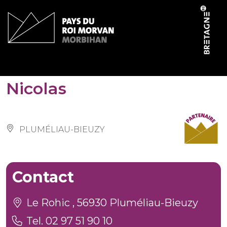
Cookies management panel
La Balade du Père
Nicolas
PLUMÉLIAU-BIEUZY
Contact
Le Rohic , 56930 Pluméliau-Bieuzy
Tel. 02 97 51 90 10