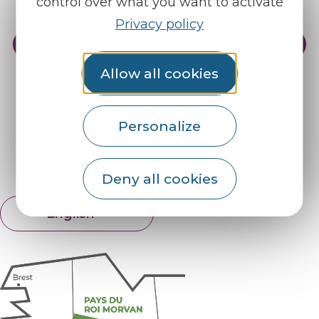
control over what you want to activate
Privacy policy
Practical info
Our reception areas
Allow all cookies
Our brochures
Weather
Personalize
Find us on :
Espace pro
Partners
Deny all cookies
English
Français