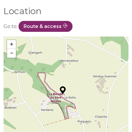
Location
Go to:
Route & access
+
−