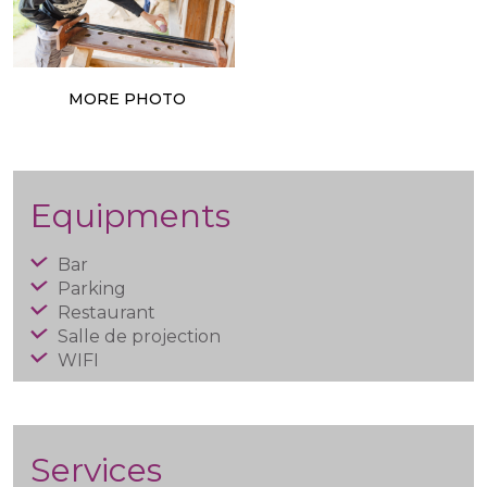
MORE PHOTO
Equipments
Bar
Parking
Restaurant
Salle de projection
WIFI
Services