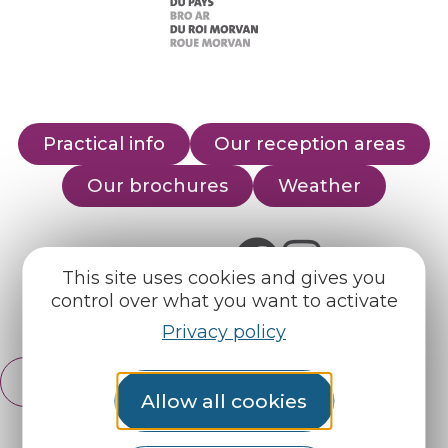
Practical info
Our reception areas
Our brochures
Weather
Find us on :
This site uses cookies and gives you
control over what you want to activate
Espace pro
Partners
Privacy policy
English
Français
Allow all cookies