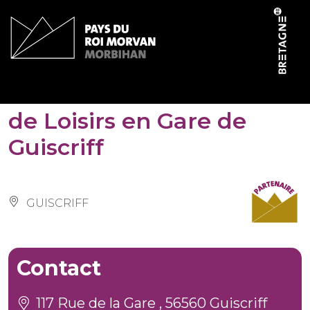
Cookies management panel
Aire de service sur le site
de Loisirs en Gare de
Guiscriff
GUISCRIFF
Contact
117 Rue de la Gare , 56560 Guiscriff