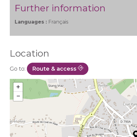
Further information
Languages :
Français
Location
Go to:
Route & access
+
−