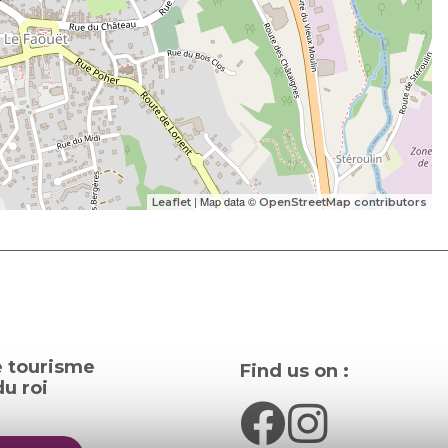
| Map data ©
Leaflet
OpenStreetMap contributors
e tourisme
Find us on :
u roi